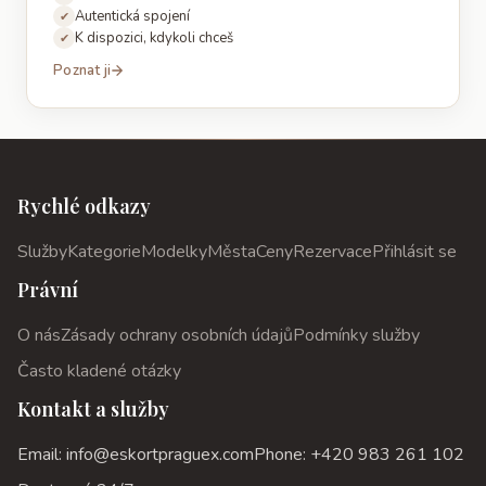
Autentická spojení
✔
K dispozici, kdykoli chceš
✔
Poznat ji
Rychlé odkazy
Služby
Kategorie
Modelky
Města
Ceny
Rezervace
Přihlásit se
Právní
O nás
Zásady ochrany osobních údajů
Podmínky služby
Často kladené otázky
Kontakt a služby
Email: info@eskortpraguex.com
Phone: +420 983 261 102